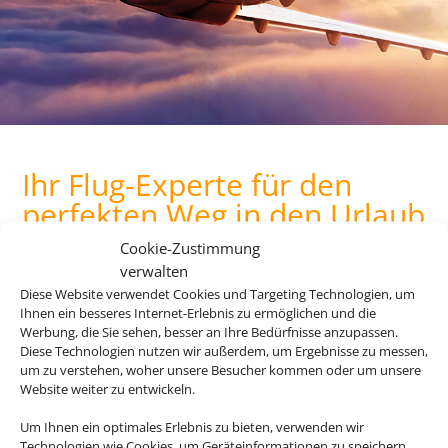
Ihr Flug-Experte für den
perfekten Weg in den Urlaub
Cookie-Zustimmung
verwalten
Egal wohin die Reise gehen soll – wir haben für jedes Ziel
Diese Website verwendet Cookies und Targeting Technologien, um
den perfekten Flug für Sie! Profitieren Sie jetzt von unserem
Ihnen ein besseres Internet-Erlebnis zu ermöglichen und die
Werbung, die Sie sehen, besser an Ihre Bedürfnisse anzupassen.
Linienflug-Preisvergleich.
Diese Technologien nutzen wir außerdem, um Ergebnisse zu messen,
um zu verstehen, woher unsere Besucher kommen oder um unsere
Z
Website weiter zu entwickeln.
Um Ihnen ein optimales Erlebnis zu bieten, verwenden wir
Technologien wie Cookies, um Geräteinformationen zu speichern