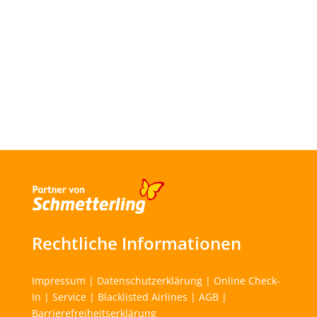
Rechtliche Informationen
Impressum
|
Datenschutzerklärung
|
Online Check-
In
|
Service
|
Blacklisted Airlines
|
AGB
|
Barrierefreiheitserklärung