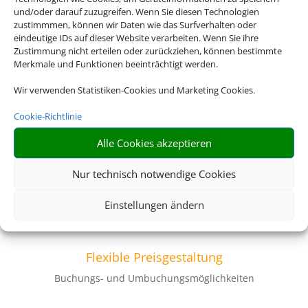
und/oder darauf zuzugreifen. Wenn Sie diesen Technologien
Volle Auswahl
zustimmmen, können wir Daten wie das Surfverhalten oder
Flüge aus über 1000 Airlines
eindeutige IDs auf dieser Website verarbeiten. Wenn Sie ihre
Zustimmung nicht erteilen oder zurückziehen, können bestimmte
Merkmale und Funktionen beeinträchtigt werden.
Z
Wir verwenden Statistiken-Cookies und Marketing Cookies.
Cookie-Richtlinie
Transportpflicht
Alle Cookies akzeptieren
Linienflüge fliegen in der Regel zum angegebenen
Zeitpunkt
Nur technisch notwendige Cookies
Z
Einstellungen ändern
Flexible Preisgestaltung
Buchungs- und Umbuchungsmöglichkeiten