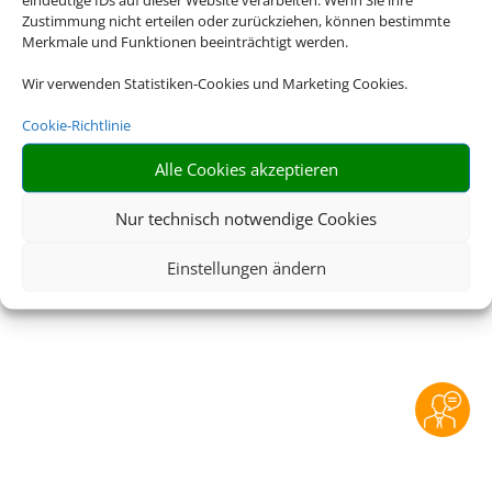
Rechtliche Informationen
Zustimmung nicht erteilen oder zurückziehen, können bestimmte
Merkmale und Funktionen beeinträchtigt werden.
Impressum
|
Datenschutzerklärung
|
Online Check-
Wir verwenden Statistiken-Cookies und Marketing Cookies.
In
|
Service
|
Blacklisted Airlines
|
AGB
|
Barrierefreiheitserklärung
Cookie-Richtlinie
Alle Cookies akzeptieren
©
2026 • Schmetterling
Nur technisch notwendige Cookies
Einstellungen ändern