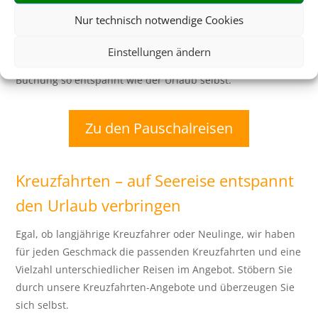
verschiedene Einzelbausteine suchen und buchen zu
Nur technisch notwendige Cookies
müssen, können Sie Ihren Urlaub ganz entspannt im
Paket buchen. Auch Zusatzleistungen, wie der Transfer
Einstellungen ändern
vom Flughafen sind häufig enthalten. Damit wird die
Buchung so entspannt wie der Urlaub selbst.
Zu den Pauschalreisen
Kreuzfahrten – auf Seereise entspannt
den Urlaub verbringen
Egal, ob langjährige Kreuzfahrer oder Neulinge, wir haben
für jeden Geschmack die passenden Kreuzfahrten und eine
Vielzahl unterschiedlicher Reisen im Angebot. Stöbern Sie
durch unsere Kreuzfahrten-Angebote und überzeugen Sie
sich selbst.