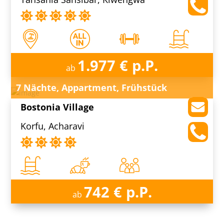
1.977 € p.P.
ab
7 Nächte, Appartment, Frühstück
Bostonia Village
Korfu, Acharavi
742 € p.P.
ab