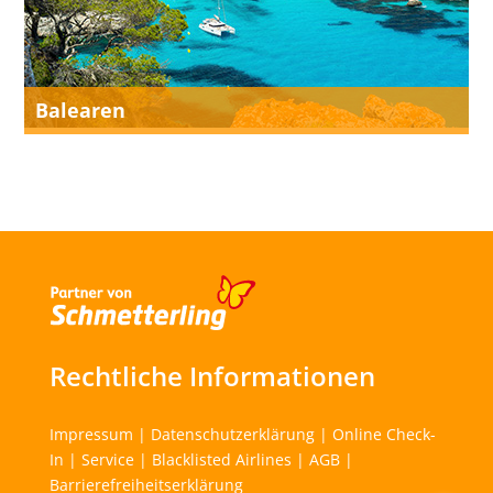
Balearen
Rechtliche Informationen
Impressum
|
Datenschutzerklärung
|
Online Check-
In
|
Service
|
Blacklisted Airlines
|
AGB
|
Barrierefreiheitserklärung