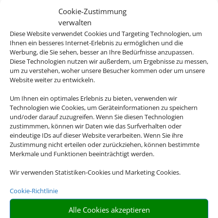
Cookie-Zustimmung
verwalten
Diese Website verwendet Cookies und Targeting Technologien, um
Ihnen ein besseres Internet-Erlebnis zu ermöglichen und die
Werbung, die Sie sehen, besser an Ihre Bedürfnisse anzupassen.
Diese Technologien nutzen wir außerdem, um Ergebnisse zu messen,
um zu verstehen, woher unsere Besucher kommen oder um unsere
Website weiter zu entwickeln.
Um Ihnen ein optimales Erlebnis zu bieten, verwenden wir
Technologien wie Cookies, um Geräteinformationen zu speichern
und/oder darauf zuzugreifen. Wenn Sie diesen Technologien
Bayern
zustimmmen, können wir Daten wie das Surfverhalten oder
eindeutige IDs auf dieser Website verarbeiten. Wenn Sie ihre
Zustimmung nicht erteilen oder zurückziehen, können bestimmte
Merkmale und Funktionen beeinträchtigt werden.
Eine Buchung – alles drin. Buchen Sie
Wir verwenden Statistiken-Cookies und Marketing Cookies.
jetzt eine Pauschalreise.
Cookie-Richtlinie
Flugtickets und Hotelzimmer sind bei unseren
Alle Cookies akzeptieren
Pauschalreise-Angeboten bereits inbegriffen. Statt also