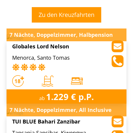
Zu den Kreuzfahrten
7 Nächte, Doppelzimmer, Halbpension
Globales Lord Nelson
Menorca, Santo Tomas
1.229 € p.P.
ab
7 Nächte, Doppelzimmer, All Inclusive
TUI BLUE Bahari Zanzibar
Tansania Sansibar, Kiwengwa